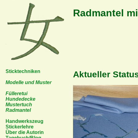
Radmantel mi
Sticktechniken
Aktueller Statu
Modelle und Muster
Fülleretui
Hundedecke
Mustertuch
Radmantel
Handwerkszeug
Stickerlehre
Über die Autorin
Tagebuch/Blog