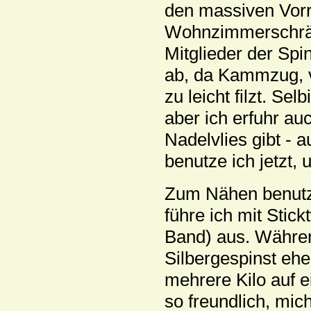
den massiven Vor
Wohnzimmerschränk
Mitglieder der Spi
ab, da Kammzug, v
zu leicht filzt. Se
aber ich erfuhr au
Nadelvlies gibt - 
benutze ich jetzt, 
Zum Nähen benutze
führe ich mit Stick
Band) aus. Während 
Silbergespinst ehe
mehrere Kilo auf 
so freundlich, mi